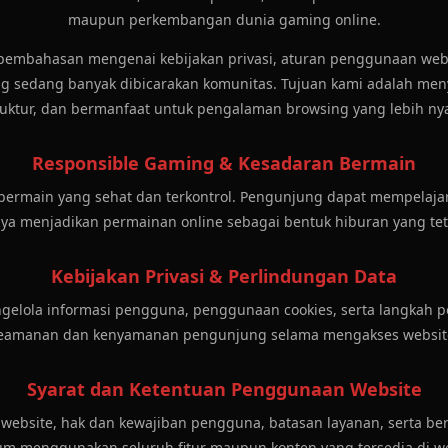
maupun perkembangan dunia gaming online.
pembahasan mengenai kebijakan privasi, aturan penggunaan websi
yang sedang banyak dibicarakan komunitas. Tujuan kami adalah men
ruktur, dan bermanfaat untuk pengalaman browsing yang lebih n
Responsible Gaming & Kesadaran Bermain
ermain yang sehat dan terkontrol. Pengunjung dapat mempelajar
gnya menjadikan permainan online sebagai bentuk hiburan yang te
Kebijakan Privasi & Perlindungan Data
gelola informasi pengguna, penggunaan cookies, serta langkah p
eamanan dan kenyamanan pengunjung selama mengakses websit
Syarat dan Ketentuan Penggunaan Website
bsite, hak dan kewajiban pengguna, batasan layanan, serta berb
um menggunakan seluruh fitur maupun konten yang tersedia di we