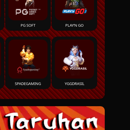
PG SOFT
PLAY’N GO
SPADEGAMING
YGGDRASIL