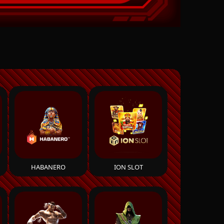
HABANERO
ION SLOT