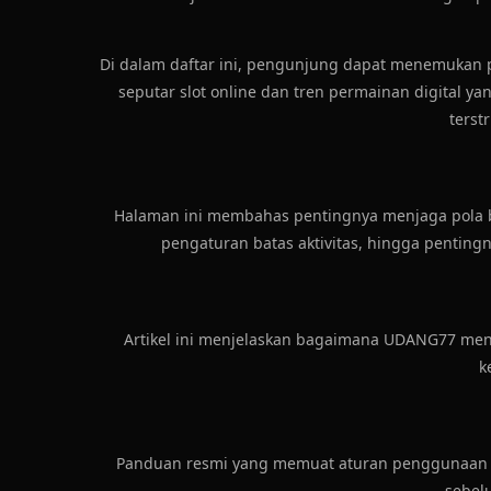
Di dalam daftar ini, pengunjung dapat menemukan 
seputar slot online dan tren permainan digital 
terst
Halaman ini membahas pentingnya menjaga pola b
pengaturan batas aktivitas, hingga pentin
Artikel ini menjelaskan bagaimana UDANG77 men
k
Panduan resmi yang memuat aturan penggunaan we
sebel