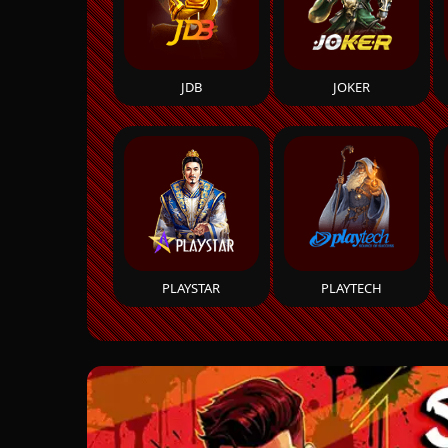
JDB
JOKER
PLAYSTAR
PLAYTECH